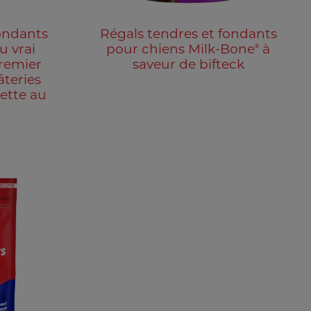
ondants
Régals tendres et fondants
®
u vrai
pour chiens Milk-Bone
à
remier
saveur de bifteck
âteries
cette au