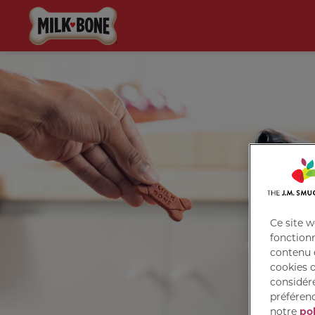
Ce site w
fonctionna
contenu e
cookies o
considér
préférenc
notre
pol