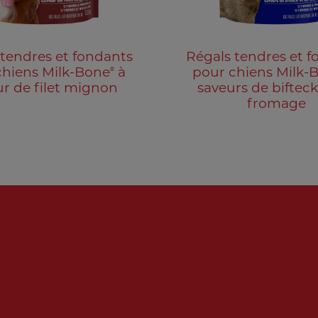
 tendres et fondants
Régals tendres et f
®
chiens Milk-Bone
à
pour chiens Milk-
ur de filet mignon
saveurs de bifteck
fromage