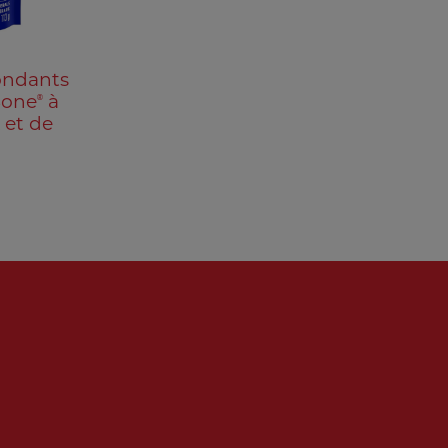
ondants
®
Bone
à
 et de