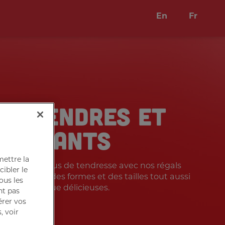
En
Fr
LS TENDRES ET
FONDANTS
mettre la
ien un peu plus de tendresse avec nos régals
cibler le
offerts dans des formes et des tailles tout aussi
ous les
amusantes que délicieuses.
nt pas
érer vos
, voir