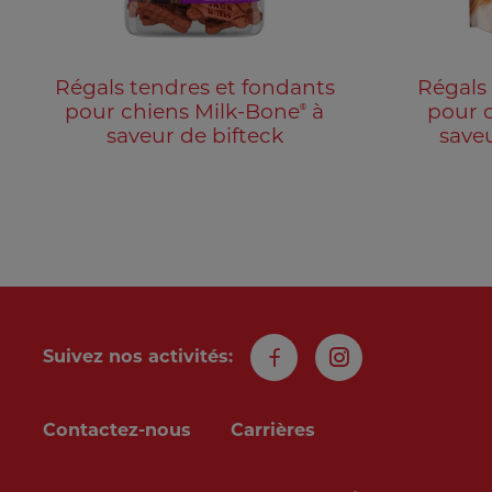
Régals tendres et fondants
Régals
®
pour chiens Milk-Bone
à
pour 
saveur de bifteck
save
Suivez nos activités:
Facebook
Instagram
Contactez-nous
Carrières