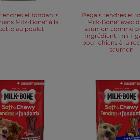
 tendres et fondants
Régals tendres et f
®
®
hiens Milk-Bone
à la
Milk-Bone
avec d
cette au poulet
saumon comme p
ingrédient, mini-g
pour chiens à la re
saumon